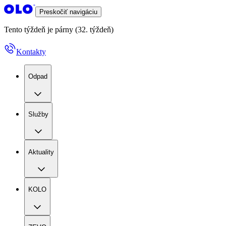
Preskočiť navigáciu
Tento týždeň je párny (32. týždeň)
Kontakty
Odpad
Služby
Aktuality
KOLO