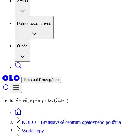
ZEVO
Dotrieďovací závod
O nás
Preskočiť navigáciu
Tento týždeň je párny (32. týždeň)
KOLO – Bratislavské centrum opätovného použitia
Workshopy