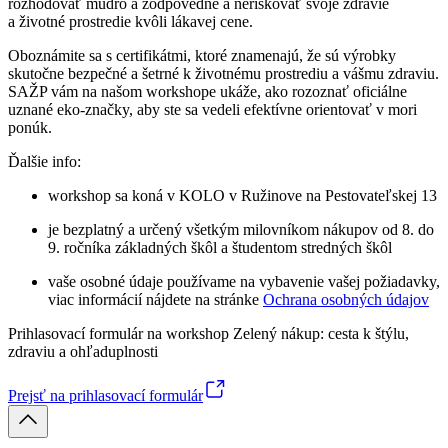
rozhodovať múdro a zodpovedne a neriskovať svoje zdravie
a životné prostredie kvôli lákavej cene.
Oboznámite sa s certifikátmi, ktoré znamenajú, že sú výrobky
skutočne bezpečné a šetrné k životnému prostrediu a vášmu zdraviu.
SAŽP vám na našom workshope ukáže, ako rozoznať oficiálne
uznané eko-značky, aby ste sa vedeli efektívne orientovať v mori
ponúk.
Ďalšie info:
workshop sa koná v KOLO v Ružinove na Pestovateľskej 13
je bezplatný a určený všetkým milovníkom nákupov od 8. do
9. ročníka základných škôl a študentom stredných škôl
vaše osobné údaje používame na vybavenie vašej požiadavky,
viac informácií nájdete na stránke
Ochrana osobných údajov
Prihlasovací formulár na workshop Zelený nákup: cesta k štýlu,
zdraviu a ohľaduplnosti
Prejsť na prihlasovací formulár