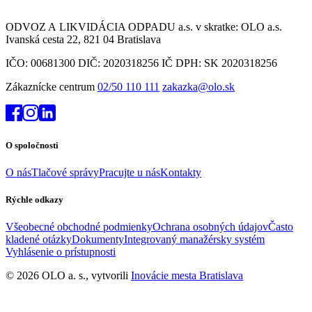
ODVOZ A LIKVIDÁCIA ODPADU a.s. v skratke: OLO a.s.
Ivanská cesta 22, 821 04 Bratislava
IČO: 00681300 DIČ: 2020318256 IČ DPH: SK 2020318256
Zákaznícke centrum
02/50 110 111
zakazka@olo.sk
O spoločnosti
O nás
Tlačové správy
Pracujte u nás
Kontakty
Rýchle odkazy
Všeobecné obchodné podmienky
Ochrana osobných údajov
Často
kladené otázky
Dokumenty
Integrovaný manažérsky systém
Vyhlásenie o prístupnosti
© 2026 OLO a. s., vytvorili
Inovácie mesta Bratislava