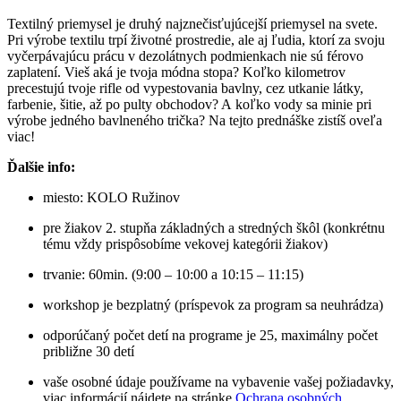
Textilný priemysel je druhý najznečisťujúcejší priemysel na svete.
Pri výrobe textilu trpí životné prostredie, ale aj ľudia, ktorí za svoju
vyčerpávajúcu prácu v dezolátnych podmienkach nie sú férovo
zaplatení. Vieš aká je tvoja módna stopa? Koľko kilometrov
precestujú tvoje rifle od vypestovania bavlny, cez utkanie látky,
farbenie, šitie, až po pulty obchodov? A koľko vody sa minie pri
výrobe jedného bavlneného trička? Na tejto prednáške zistíš oveľa
viac!
Ďalšie info:
miesto: KOLO Ružinov
pre žiakov 2. stupňa základných a stredných škôl (konkrétnu
tému vždy prispôsobíme vekovej kategórii žiakov)
trvanie: 60min. (9:00 – 10:00 a 10:15 – 11:15)
workshop je bezplatný (príspevok za program sa neuhrádza)
odporúčaný počet detí na programe je 25, maximálny počet
približne 30 detí
vaše osobné údaje používame na vybavenie vašej požiadavky,
viac informácií nájdete na stránke
Ochrana osobných