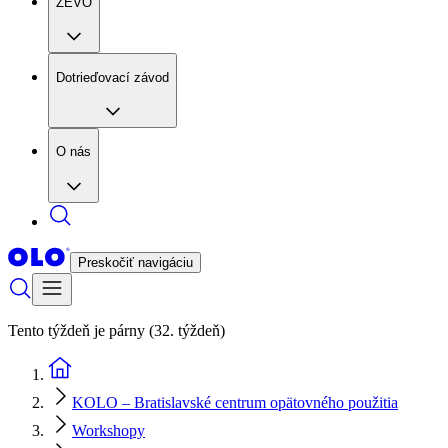
ZEVO
Dotrieďovací závod
O nás
Preskočiť navigáciu
Tento týždeň je párny (32. týždeň)
KOLO – Bratislavské centrum opätovného použitia
Workshopy