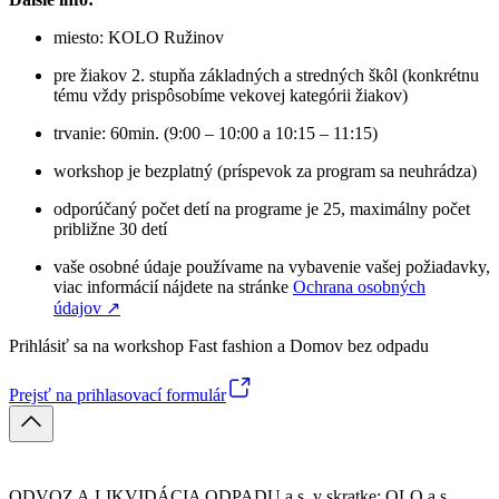
miesto: KOLO Ružinov
pre žiakov 2. stupňa základných a stredných škôl (konkrétnu
tému vždy prispôsobíme vekovej kategórii žiakov)
trvanie: 60min. (9:00 – 10:00 a 10:15 – 11:15)
workshop je bezplatný (príspevok za program sa neuhrádza)
odporúčaný počet detí na programe je 25, maximálny počet
približne 30 detí
vaše osobné údaje používame na vybavenie vašej požiadavky,
viac informácií nájdete na stránke
Ochrana osobných
údajov
↗︎
Prihlásiť sa na workshop Fast fashion a Domov bez odpadu
Prejsť na prihlasovací formulár
ODVOZ A LIKVIDÁCIA ODPADU a.s. v skratke: OLO a.s.