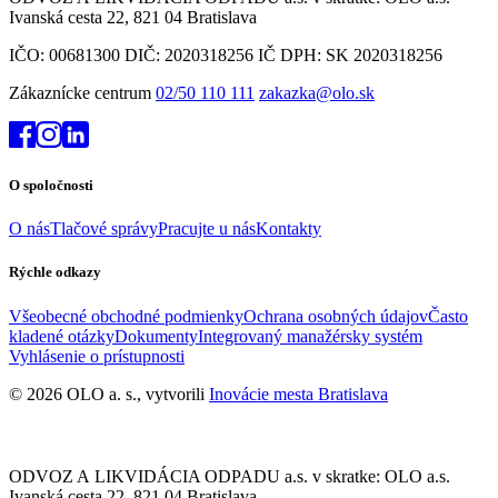
Ivanská cesta 22, 821 04 Bratislava
IČO: 00681300 DIČ: 2020318256 IČ DPH: SK 2020318256
Zákaznícke centrum
02/50 110 111
zakazka@olo.sk
O spoločnosti
O nás
Tlačové správy
Pracujte u nás
Kontakty
Rýchle odkazy
Všeobecné obchodné podmienky
Ochrana osobných údajov
Často
kladené otázky
Dokumenty
Integrovaný manažérsky systém
Vyhlásenie o prístupnosti
© 2026 OLO a. s., vytvorili
Inovácie mesta Bratislava
ODVOZ A LIKVIDÁCIA ODPADU a.s. v skratke: OLO a.s.
Ivanská cesta 22, 821 04 Bratislava