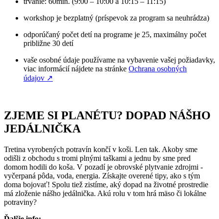
trvanie: 60min. (9:00 – 10:00 a 10:15 – 11:15)
workshop je bezplatný (príspevok za program sa neuhrádza)
odporúčaný počet detí na programe je 25, maximálny počet
približne 30 detí
vaše osobné údaje používame na vybavenie vašej požiadavky,
viac informácií nájdete na stránke
Ochrana osobných
údajov
↗︎
ZJEME SI PLANÉTU? DOPAD NÁŠHO
JEDÁLNIČKA
Tretina vyrobených potravín končí v koši. Len tak. Akoby sme
odišli z obchodu s tromi plnými taškami a jednu by sme pred
domom hodili do koša. V pozadí je obrovské plytvanie zdrojmi -
vyčerpaná pôda, voda, energia. Získajte overené tipy, ako s tým
doma bojovať! Spolu tiež zistíme, aký dopad na životné prostredie
má zloženie nášho jedálnička. Akú rolu v tom hrá mäso či lokálne
potraviny?
Ďalšie info: