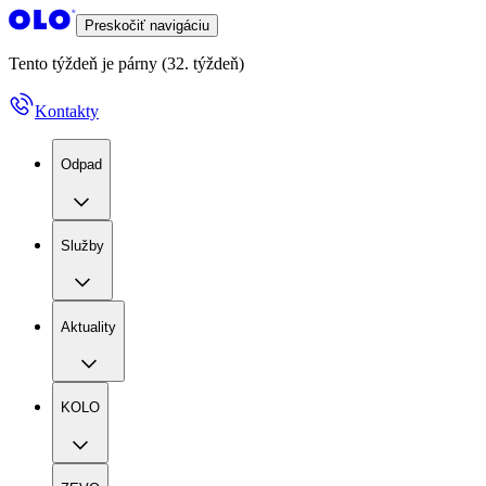
Preskočiť navigáciu
Tento týždeň je párny (32. týždeň)
Kontakty
Odpad
Služby
Aktuality
KOLO